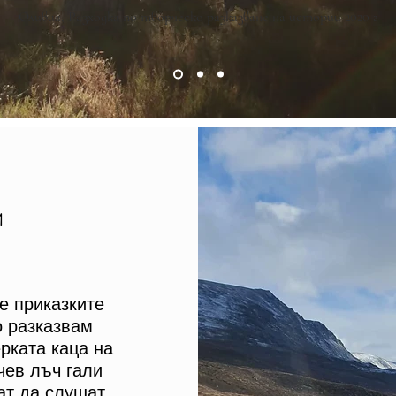
Оливия, Разходка по творческо разказване на истории 2020 г
И
че приказките
о разказвам
рката каца на
чев лъч гали
ат да слушат,