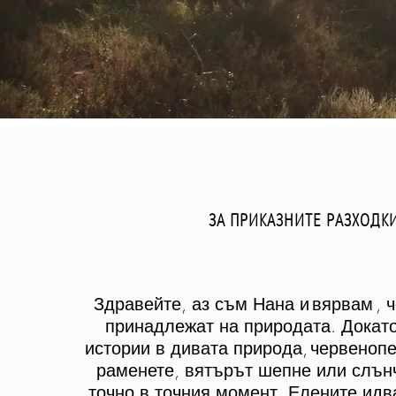
ЗА ПРИКАЗНИТЕ РАЗХОДК
Здравейте, аз съм Нана и
вярвам
, 
принадлежат на природата. Докат
истории в дивата природа,
червенопе
раменете, вятърът шепне или слън
точно в точния момент. Елените идв