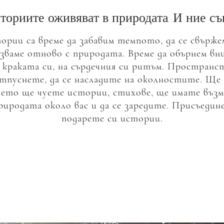
ториите оживяват в природата. И ние съ
ории са време да забавим темпото, да се свърже
рзваме отново с природата. Време да обърнем вни
 краката си, на сърдечния си ритъм. Пространст
отпуснете, да се насладите на околностите. Ще 
дето ще чуете истории, стихове, ще имате въз
иродата около вас и да се заредите. Присъедине
подарете си истории.
ата не е място за посещение. Тя е дом.
Снайдер