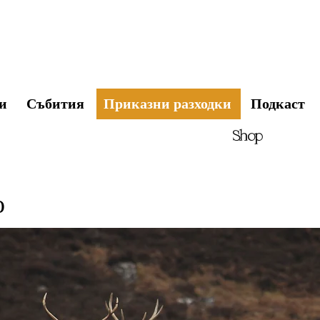
и
Събития
Приказни разходки
Подкаст
Shop
о