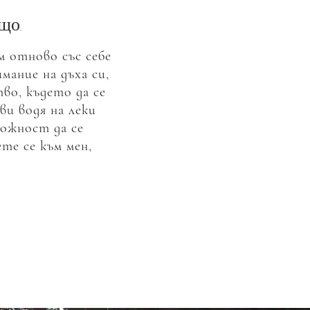
що.
м отново със себе
мание на дъха си,
во, където да се
ви водя на леки
можност да се
те се към мен,
“ – Гари