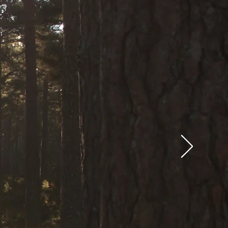
и и
ги
лед
и и
рачи
ра."