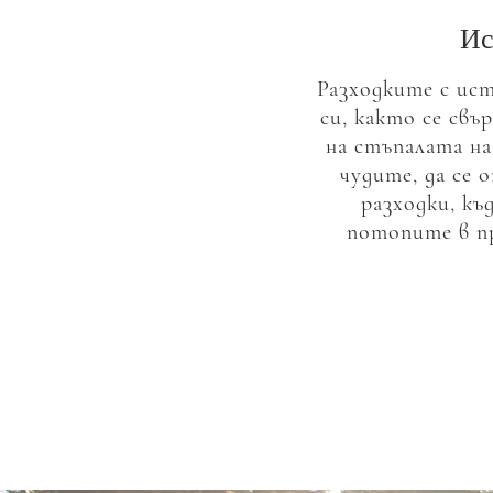
Ис
Разходките с ист
си, както се свъ
на стъпалата на
чудите, да се 
разходки, къ
потопите в пр
„Природ