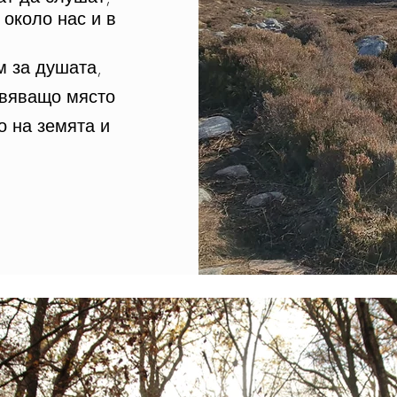
 около нас и в
м за душата,
овяващо място
о на земята и