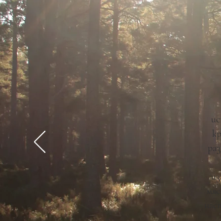
ис
кр
раз
из
мяс
нас